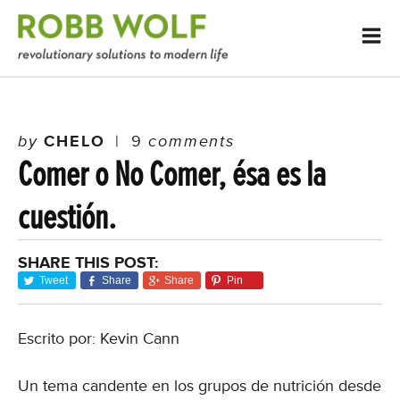
by
CHELO
|
9
comments
Comer o No Comer, ésa es la
cuestión.
SHARE THIS POST:
Tweet
Share
Share
Pin
Escrito por: Kevin Cann
Un tema candente en los grupos de nutrición desde